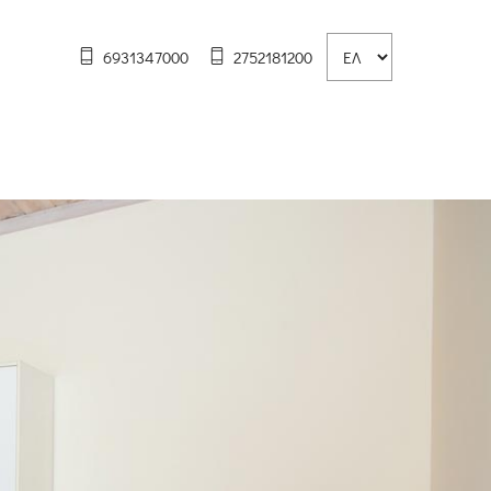
6931347000
2752181200