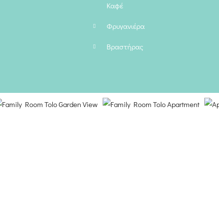
Καφέ
Φρυγανιέρα
Βραστήρας