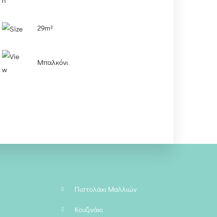
29m²
Μπαλκόνι
Πιστολάκι Μαλλιών
Κουζινάκι