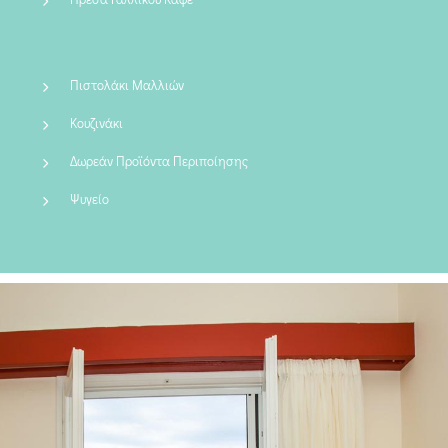
Πιστολάκι Μαλλιών
Κουζινάκι
Δωρεάν Προϊόντα Περιποίησης
Ψυγείο